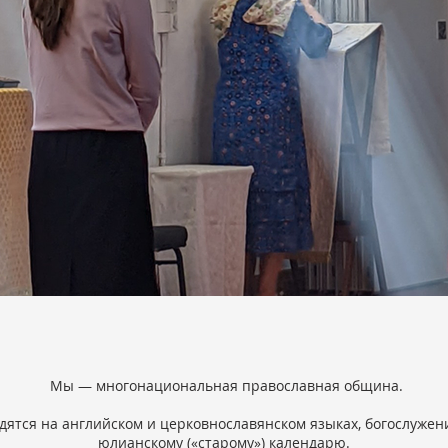
Мы — многонациональная православная община.
ятся на английском и церковнославянском языках, богослуже
юлианскому («старому») календарю.