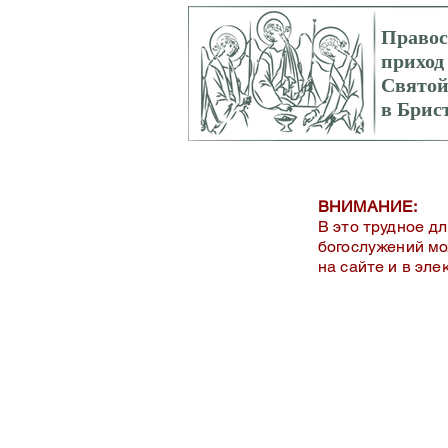
Право
приход
Свято
в Брис
ВНИМАНИЕ:
В это трудное д
богослужений мо
на сайте и в эл