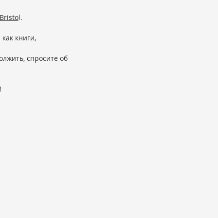
Bristo
l.
как книги,
олжить, спросите об
!